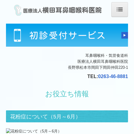
ホーム
医院について
耳鼻咽喉科・気管食道科
診療内容について
医療法人横田耳鼻咽喉科医院
長野県松本市岡田下岡田仲田220-1
耳鼻咽喉科
TEL:
0263-46-8881
気管食道科
お役立ち情報
形成外科
予防接種
花粉症について（5月～6月）
初めての方へ