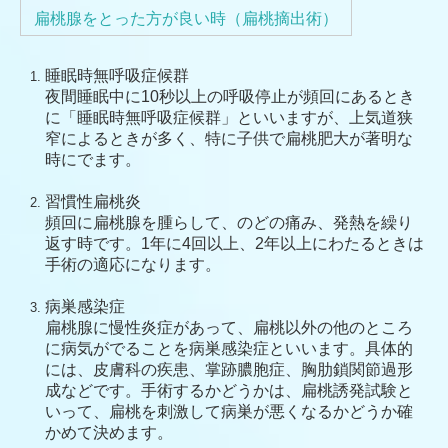
扁桃腺をとった方が良い時（扁桃摘出術）
睡眠時無呼吸症候群
夜間睡眠中に10秒以上の呼吸停止が頻回にあるとき
に「睡眠時無呼吸症候群」といいますが、上気道狭
窄によるときが多く、特に子供で扁桃肥大が著明な
時にでます。
習慣性扁桃炎
頻回に扁桃腺を腫らして、のどの痛み、発熱を繰り
返す時です。1年に4回以上、2年以上にわたるときは
手術の適応になります。
病巣感染症
扁桃腺に慢性炎症があって、扁桃以外の他のところ
に病気がでることを病巣感染症といいます。具体的
には、皮膚科の疾患、掌跡膿胞症、胸肋鎖関節過形
成などです。手術するかどうかは、扁桃誘発試験と
いって、扁桃を刺激して病巣が悪くなるかどうか確
かめて決めます。