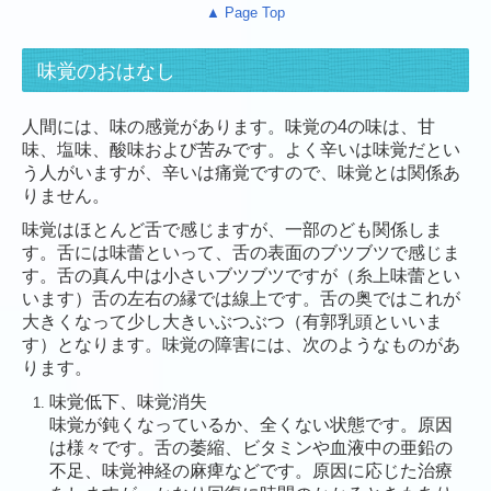
▲ Page Top
味覚のおはなし
人間には、味の感覚があります。味覚の4の味は、甘
味、塩味、酸味および苦みです。よく辛いは味覚だとい
う人がいますが、辛いは痛覚ですので、味覚とは関係あ
りません。
味覚はほとんど舌で感じますが、一部のども関係しま
す。舌には味蕾といって、舌の表面のブツブツで感じま
す。舌の真ん中は小さいブツブツですが（糸上味蕾とい
います）舌の左右の縁では線上です。舌の奥ではこれが
大きくなって少し大きいぶつぶつ（有郭乳頭といいま
す）となります。味覚の障害には、次のようなものがあ
ります。
味覚低下、味覚消失
味覚が鈍くなっているか、全くない状態です。原因
は様々です。舌の萎縮、ビタミンや血液中の亜鉛の
不足、味覚神経の麻痺などです。原因に応じた治療