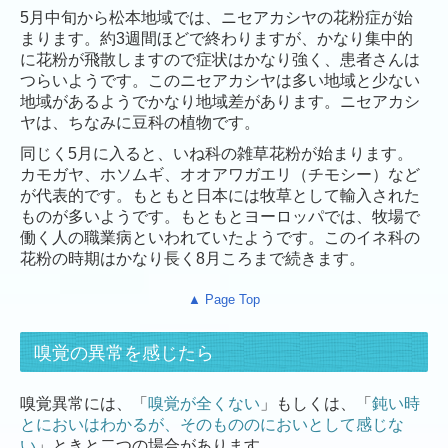
5月中旬から松本地域では、ニセアカシヤの花粉症が始
よくあるご質問
まります。約3週間ほどで終わりますが、かなり集中的
に花粉が飛散しますので症状はかなり強く、患者さんは
お役立ち情報
つらいようです。このニセアカシヤは多い地域と少ない
地域があるようでかなり地域差があります。ニセアカシ
ヤは、ちなみに豆科の植物です。
同じく5月に入ると、いね科の雑草花粉が始まります。
カモガヤ、ホソムギ、オオアワガエリ（チモシー）など
が代表的です。もともと日本には牧草として輸入された
ものが多いようです。もともとヨーロッパでは、牧場で
働く人の職業病といわれていたようです。このイネ科の
花粉の時期はかなり長く8月ころまで続きます。
▲ Page Top
嗅覚の異常を感じたら
嗅覚異常には、「
嗅覚が全くない
」もしくは、「
鈍い時
とにおいはわかるが、そのもののにおいとして感じな
い
」ときと二つの場合があります。