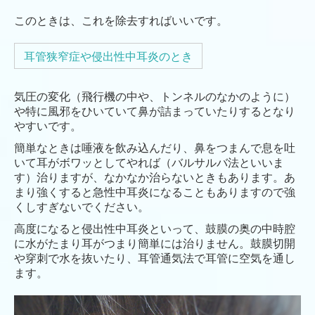
このときは、これを除去すればいいです。
耳管狭窄症や侵出性中耳炎のとき
気圧の変化（飛行機の中や、トンネルのなかのように）
や特に風邪をひいていて鼻が詰まっていたりするとなり
やすいです。
簡単なときは唾液を飲み込んだり、鼻をつまんで息を吐
いて耳がボワッとしてやれば（バルサルバ法といいま
す）治りますが、なかなか治らないときもあります。あ
まり強くすると急性中耳炎になることもありますので強
くしすぎないでください。
高度になると侵出性中耳炎といって、鼓膜の奥の中時腔
に水がたまり耳がつまり簡単には治りません。鼓膜切開
や穿刺で水を抜いたり、耳管通気法で耳管に空気を通し
ます。